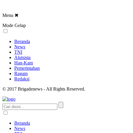
Menu
✖
Mode Gelap
Beranda
News
TNI
Alutsista
Han-Kam
Pemerintahan
Ragam
Redaksi
© 2017 Brigadenews - All Rights Reserved.
Beranda
News