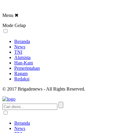
Menu
✖
Mode Gelap
Beranda
News
TNI
Alutsista
Han-Kam
Pemerintahan
Ragam
Redaksi
© 2017 Brigadenews - All Rights Reserved.
Beranda
News