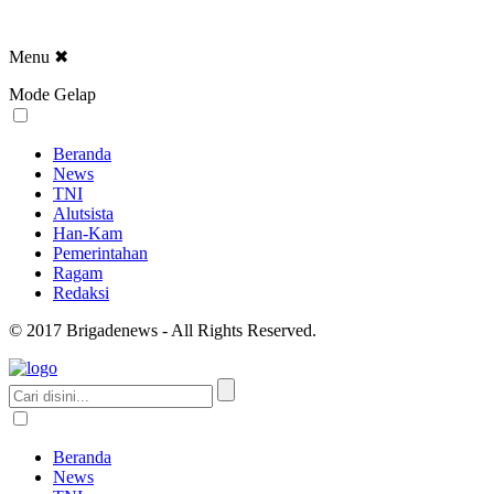
Menu
✖
Mode Gelap
Beranda
News
TNI
Alutsista
Han-Kam
Pemerintahan
Ragam
Redaksi
© 2017 Brigadenews - All Rights Reserved.
Beranda
News