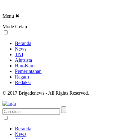
Menu
✖
Mode Gelap
Beranda
News
TNI
Alutsista
Han-Kam
Pemerintahan
Ragam
Redaksi
© 2017 Brigadenews - All Rights Reserved.
Beranda
News