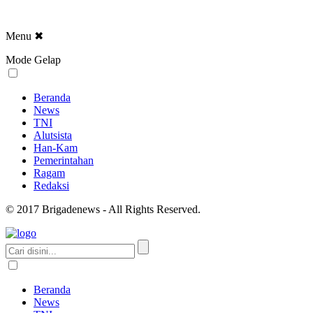
Menu
✖
Mode Gelap
Beranda
News
TNI
Alutsista
Han-Kam
Pemerintahan
Ragam
Redaksi
© 2017 Brigadenews - All Rights Reserved.
Beranda
News