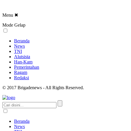
Menu
✖
Mode Gelap
Beranda
News
TNI
Alutsista
Han-Kam
Pemerintahan
Ragam
Redaksi
© 2017 Brigadenews - All Rights Reserved.
Beranda
News