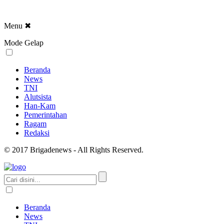
Menu
✖
Mode Gelap
Beranda
News
TNI
Alutsista
Han-Kam
Pemerintahan
Ragam
Redaksi
© 2017 Brigadenews - All Rights Reserved.
Beranda
News