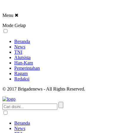
Menu
✖
Mode Gelap
Beranda
News
TNI
Alutsista
Han-Kam
Pemerintahan
Ragam
Redaksi
© 2017 Brigadenews - All Rights Reserved.
Beranda
News