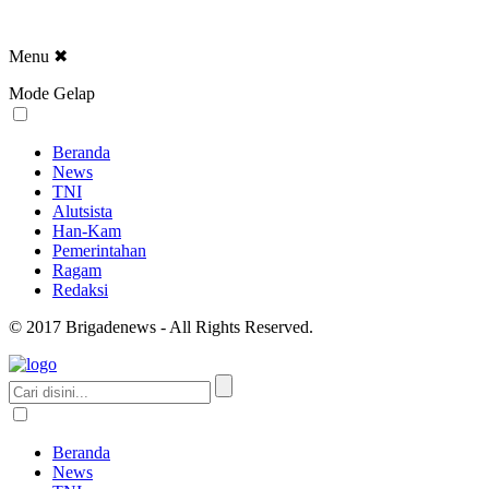
Menu
✖
Mode Gelap
Beranda
News
TNI
Alutsista
Han-Kam
Pemerintahan
Ragam
Redaksi
© 2017 Brigadenews - All Rights Reserved.
Beranda
News