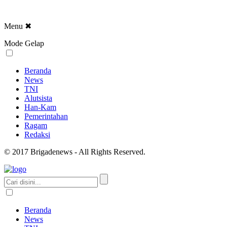
Menu
✖
Mode Gelap
Beranda
News
TNI
Alutsista
Han-Kam
Pemerintahan
Ragam
Redaksi
© 2017 Brigadenews - All Rights Reserved.
Beranda
News