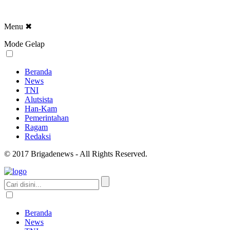
Menu
✖
Mode Gelap
Beranda
News
TNI
Alutsista
Han-Kam
Pemerintahan
Ragam
Redaksi
© 2017 Brigadenews - All Rights Reserved.
Beranda
News