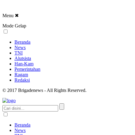
Menu
✖
Mode Gelap
Beranda
News
TNI
Alutsista
Han-Kam
Pemerintahan
Ragam
Redaksi
© 2017 Brigadenews - All Rights Reserved.
Beranda
News