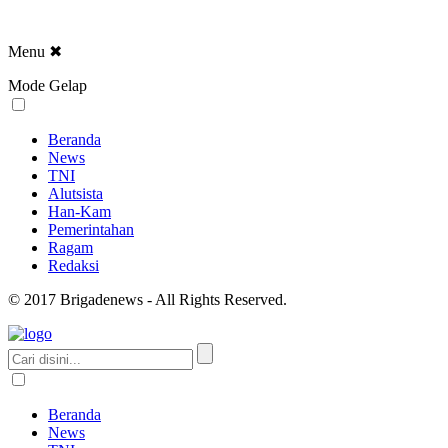
Menu
✖
Mode Gelap
Beranda
News
TNI
Alutsista
Han-Kam
Pemerintahan
Ragam
Redaksi
© 2017 Brigadenews - All Rights Reserved.
Beranda
News