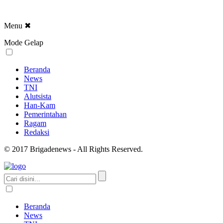
Menu
✖
Mode Gelap
Beranda
News
TNI
Alutsista
Han-Kam
Pemerintahan
Ragam
Redaksi
© 2017 Brigadenews - All Rights Reserved.
Beranda
News