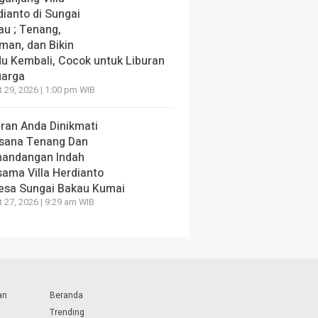
dianto di Sungai
au ; Tenang,
man, dan Bikin
du Kembali, Cocok untuk Liburan
uarga
 29, 2026 | 1:00 pm WIB
uran Anda Dinikmati
sana Tenang Dan
andangan Indah
sama Villa Herdianto
Desa Sungai Bakau Kumai
 27, 2026 | 9:29 am WIB
an
Beranda
Trending