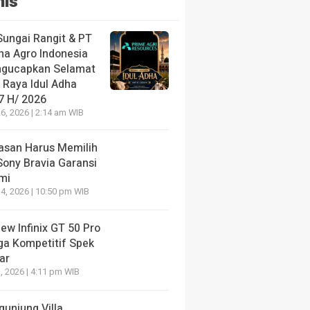
nis
Sungai Rangit & PT
ha Agro Indonesia
gucapkan Selamat
 Raya Idul Adha
7 H/ 2026
6, 2026 | 2:14 am WIB
lasan Harus Memilih
Sony Bravia Garansi
mi
4, 2026 | 10:50 pm WIB
ew Infinix GT 50 Pro
ga Kompetitif Spek
ar
, 2026 | 4:11 pm WIB
gunjung Villa