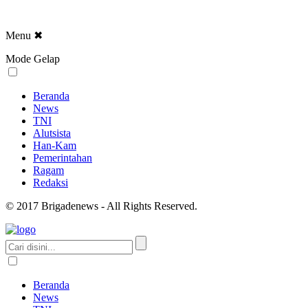
Menu
✖
Mode Gelap
Beranda
News
TNI
Alutsista
Han-Kam
Pemerintahan
Ragam
Redaksi
© 2017 Brigadenews - All Rights Reserved.
Beranda
News