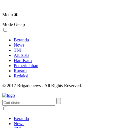
Menu
✖
Mode Gelap
Beranda
News
TNI
Alutsista
Han-Kam
Pemerintahan
Ragam
Redaksi
© 2017 Brigadenews - All Rights Reserved.
Beranda
News