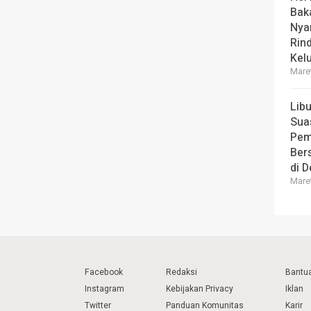
Bak
Nya
Rin
Kel
Maret
Lib
Sua
Pem
Ber
di 
Maret
Facebook
Redaksi
Bantu
Instagram
Kebijakan Privacy
Iklan
Twitter
Panduan Komunitas
Karir