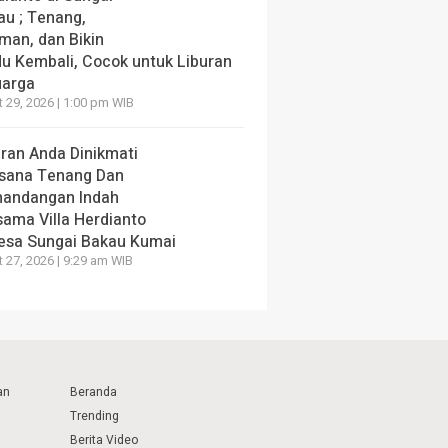
au ; Tenang,
man, dan Bikin
du Kembali, Cocok untuk Liburan
uarga
 29, 2026 | 1:00 pm WIB
uran Anda Dinikmati
sana Tenang Dan
andangan Indah
sama Villa Herdianto
Desa Sungai Bakau Kumai
 27, 2026 | 9:29 am WIB
an
Beranda
Trending
Berita Video