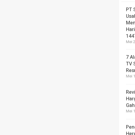
PT 
Usa
Men
Hari
144
Mei 2
7 A
TV 
Res
Mei 1
Revi
Har
Gah
Mei 1
Pen
Her