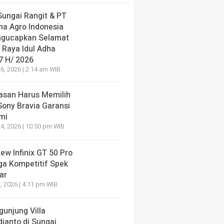
Sungai Rangit & PT
ha Agro Indonesia
gucapkan Selamat
 Raya Idul Adha
7 H/ 2026
6, 2026 | 2:14 am WIB
lasan Harus Memilih
Sony Bravia Garansi
mi
4, 2026 | 10:50 pm WIB
ew Infinix GT 50 Pro
ga Kompetitif Spek
ar
, 2026 | 4:11 pm WIB
gunjung Villa
dianto di Sungai