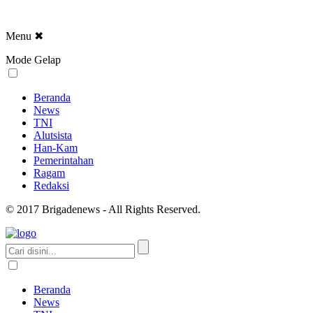
Menu
✖
Mode Gelap
Beranda
News
TNI
Alutsista
Han-Kam
Pemerintahan
Ragam
Redaksi
© 2017 Brigadenews - All Rights Reserved.
Beranda
News