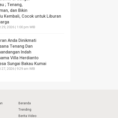
au ; Tenang,
man, dan Bikin
du Kembali, Cocok untuk Liburan
uarga
 29, 2026 | 1:00 pm WIB
uran Anda Dinikmati
sana Tenang Dan
andangan Indah
sama Villa Herdianto
Desa Sungai Bakau Kumai
 27, 2026 | 9:29 am WIB
an
Beranda
Trending
Berita Video