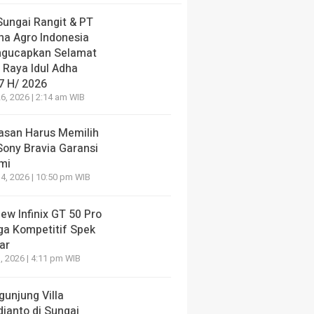
Sungai Rangit & PT
ha Agro Indonesia
gucapkan Selamat
 Raya Idul Adha
7 H/ 2026
6, 2026 | 2:14 am WIB
lasan Harus Memilih
Sony Bravia Garansi
mi
4, 2026 | 10:50 pm WIB
ew Infinix GT 50 Pro
ga Kompetitif Spek
ar
, 2026 | 4:11 pm WIB
gunjung Villa
dianto di Sungai