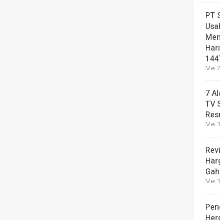
PT 
Usa
Men
Hari
144
Mei 2
7 A
TV 
Res
Mei 1
Revi
Har
Gah
Mei 1
Pen
Her