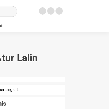
si
ur Lalin
nis