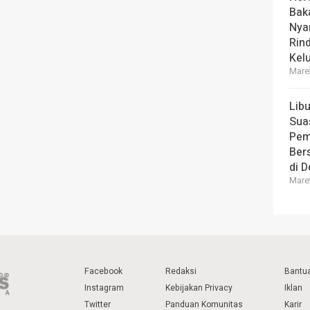
Bak
Nya
Rin
Kel
Maret
Lib
Sua
Pem
Ber
di 
Maret
Facebook
Redaksi
Bantu
Instagram
Kebijakan Privacy
Iklan
Twitter
Panduan Komunitas
Karir