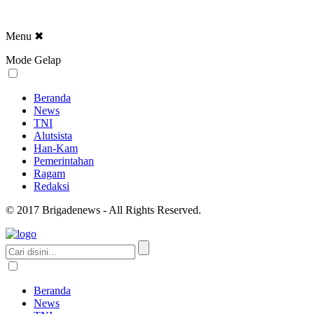
Menu
✖
Mode Gelap
Beranda
News
TNI
Alutsista
Han-Kam
Pemerintahan
Ragam
Redaksi
© 2017 Brigadenews - All Rights Reserved.
Beranda
News