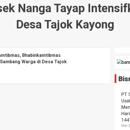
ek Nanga Tayap Intensi
Desa Tajok Kayong
amtibmas, Bhabinkamtibmas
 Sambang Warga di Desa Tajok
Bis
PT 
Usa
Men
Hari
144
Mei 2