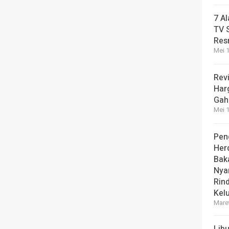
7 A
TV 
Res
Mei 1
Revi
Har
Gah
Mei 1
Pen
Her
Bak
Nya
Rin
Kel
Maret
Lib