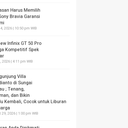
lasan Harus Memilih
Sony Bravia Garansi
mi
4, 2026 | 10:50 pm WIB
ew Infinix GT 50 Pro
ga Kompetitif Spek
ar
, 2026 | 4:11 pm WIB
gunjung Villa
dianto di Sungai
au ; Tenang,
man, dan Bikin
du Kembali, Cocok untuk Liburan
uarga
 29, 2026 | 1:00 pm WIB
uran Anda Dinikmati