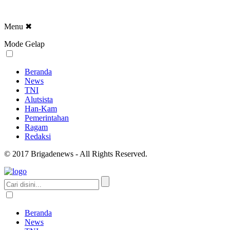
Menu
✖
Mode Gelap
Beranda
News
TNI
Alutsista
Han-Kam
Pemerintahan
Ragam
Redaksi
© 2017 Brigadenews - All Rights Reserved.
Beranda
News