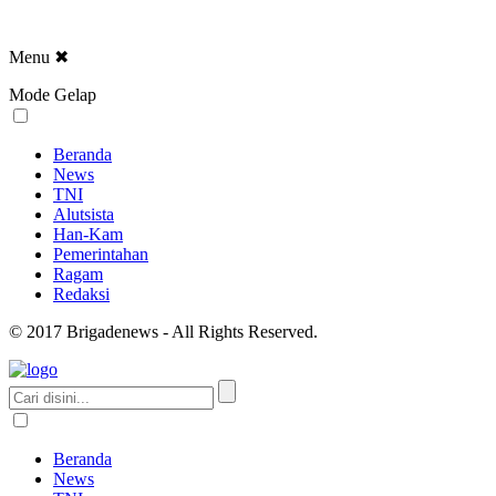
Menu
✖
Mode Gelap
Beranda
News
TNI
Alutsista
Han-Kam
Pemerintahan
Ragam
Redaksi
© 2017 Brigadenews - All Rights Reserved.
Beranda
News