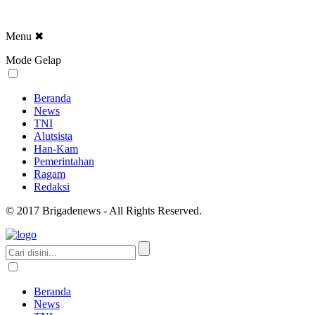
Menu
✖
Mode Gelap
Beranda
News
TNI
Alutsista
Han-Kam
Pemerintahan
Ragam
Redaksi
© 2017 Brigadenews - All Rights Reserved.
Beranda
News