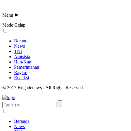
Menu
✖
Mode Gelap
Beranda
News
TNI
Alutsista
Han-Kam
Pemerintahan
Ragam
Redaksi
© 2017 Brigadenews - All Rights Reserved.
Beranda
News