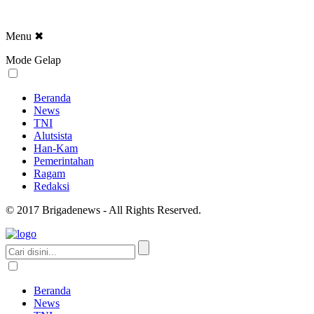
Menu
✖
Mode Gelap
Beranda
News
TNI
Alutsista
Han-Kam
Pemerintahan
Ragam
Redaksi
© 2017 Brigadenews - All Rights Reserved.
Beranda
News