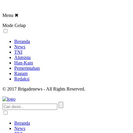
Menu
✖
Mode Gelap
Beranda
News
TNI
Alutsista
Han-Kam
Pemerintahan
Ragam
Redaksi
© 2017 Brigadenews - All Rights Reserved.
Beranda
News