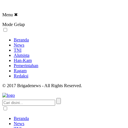
Menu
✖
Mode Gelap
Beranda
News
TNI
Alutsista
Han-Kam
Pemerintahan
Ragam
Redaksi
© 2017 Brigadenews - All Rights Reserved.
Beranda
News