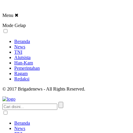
Menu
✖
Mode Gelap
Beranda
News
TNI
Alutsista
Han-Kam
Pemerintahan
Ragam
Redaksi
© 2017 Brigadenews - All Rights Reserved.
Beranda
News