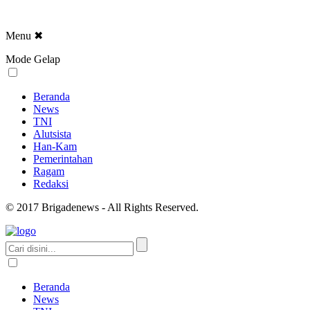
Menu
✖
Mode Gelap
Beranda
News
TNI
Alutsista
Han-Kam
Pemerintahan
Ragam
Redaksi
© 2017 Brigadenews - All Rights Reserved.
Beranda
News