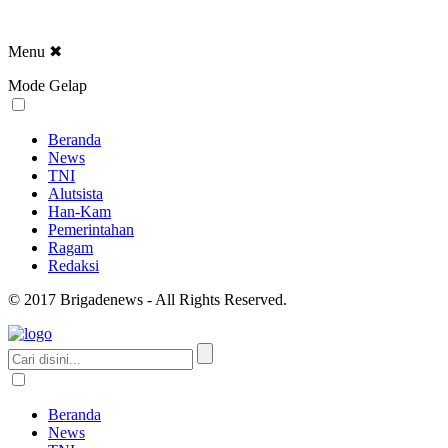
Menu
✖
Mode Gelap
Beranda
News
TNI
Alutsista
Han-Kam
Pemerintahan
Ragam
Redaksi
© 2017 Brigadenews - All Rights Reserved.
Beranda
News