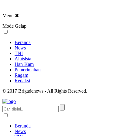
Menu
✖
Mode Gelap
Beranda
News
TNI
Alutsista
Han-Kam
Pemerintahan
Ragam
Redaksi
© 2017 Brigadenews - All Rights Reserved.
Beranda
News