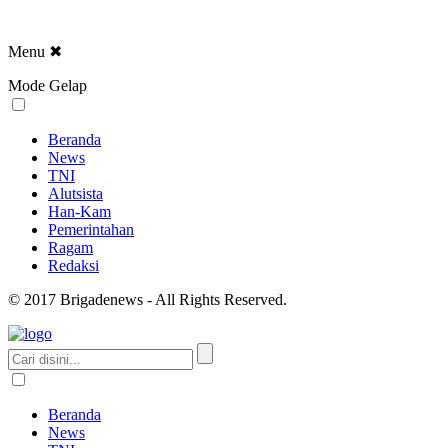
Menu
✖
Mode Gelap
Beranda
News
TNI
Alutsista
Han-Kam
Pemerintahan
Ragam
Redaksi
© 2017 Brigadenews - All Rights Reserved.
Beranda
News