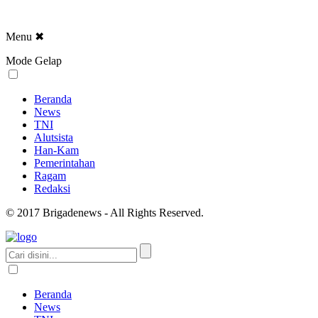
Menu
✖
Mode Gelap
Beranda
News
TNI
Alutsista
Han-Kam
Pemerintahan
Ragam
Redaksi
© 2017 Brigadenews - All Rights Reserved.
Beranda
News