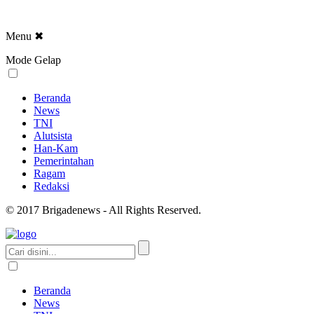
Menu
✖
Mode Gelap
Beranda
News
TNI
Alutsista
Han-Kam
Pemerintahan
Ragam
Redaksi
© 2017 Brigadenews - All Rights Reserved.
Beranda
News