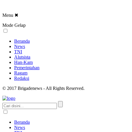
Menu
✖
Mode Gelap
Beranda
News
TNI
Alutsista
Han-Kam
Pemerintahan
Ragam
Redaksi
© 2017 Brigadenews - All Rights Reserved.
Beranda
News