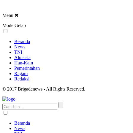
Menu
✖
Mode Gelap
Beranda
News
TNI
Alutsista
Han-Kam
Pemerintahan
Ragam
Redaksi
© 2017 Brigadenews - All Rights Reserved.
Beranda
News