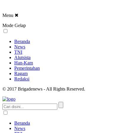
Menu
✖
Mode Gelap
Beranda
News
TNI
Alutsista
Han-Kam
Pemerintahan
Ragam
Redaksi
© 2017 Brigadenews - All Rights Reserved.
Beranda
News