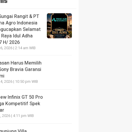
nis
Sungai Rangit & PT
ha Agro Indonesia
gucapkan Selamat
 Raya Idul Adha
7 H/ 2026
6, 2026 | 2:14 am WIB
lasan Harus Memilih
Sony Bravia Garansi
mi
4, 2026 | 10:50 pm WIB
ew Infinix GT 50 Pro
ga Kompetitif Spek
ar
, 2026 | 4:11 pm WIB
gunjung Villa