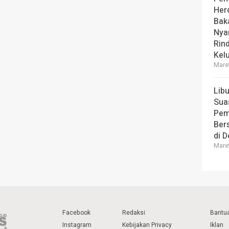
Her
Bak
Nya
Rin
Kel
Maret
Lib
Sua
Pem
Ber
di 
Maret
Facebook
Redaksi
Bantu
Instagram
Kebijakan Privacy
Iklan