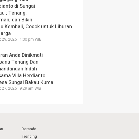
dianto di Sungai
au ; Tenang,
man, dan Bikin
du Kembali, Cocok untuk Liburan
uarga
 29, 2026 | 1:00 pm WIB
uran Anda Dinikmati
sana Tenang Dan
andangan Indah
sama Villa Herdianto
Desa Sungai Bakau Kumai
 27, 2026 | 9:29 am WIB
an
Beranda
Trending