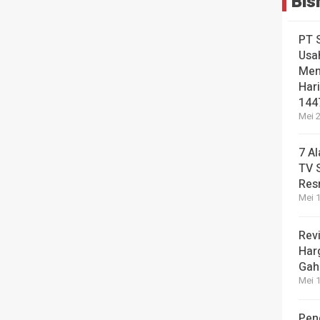
Bis
PT 
Usa
Men
Hari
144
Mei 2
7 A
TV 
Res
Mei 1
Revi
Har
Gah
Mei 1
Pen