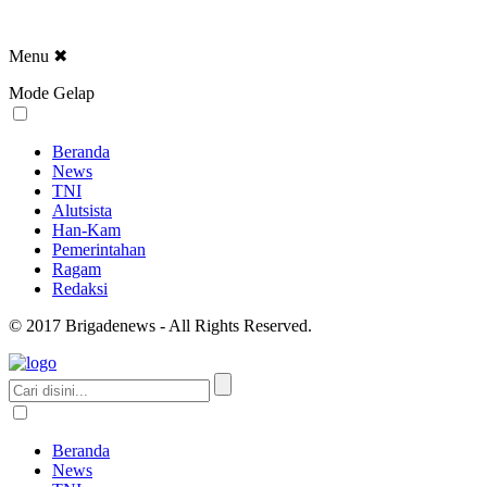
Menu
✖
Mode Gelap
Beranda
News
TNI
Alutsista
Han-Kam
Pemerintahan
Ragam
Redaksi
© 2017 Brigadenews - All Rights Reserved.
Beranda
News