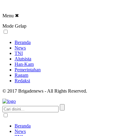
Menu
✖
Mode Gelap
Beranda
News
TNI
Alutsista
Han-Kam
Pemerintahan
Ragam
Redaksi
© 2017 Brigadenews - All Rights Reserved.
Beranda
News