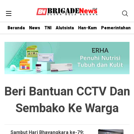
Beranda
News
TNI
Alutsista
Han-Kam
Pemerintahan
Beri Bantuan CCTV Dan
Sembako Ke Warga
Sambut Hari Bhayangkara ke-79: