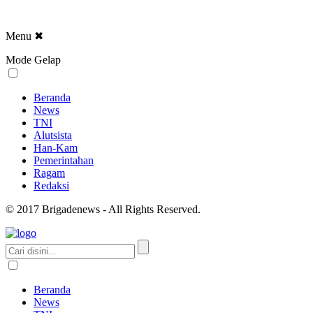
Menu
✖
Mode Gelap
Beranda
News
TNI
Alutsista
Han-Kam
Pemerintahan
Ragam
Redaksi
© 2017 Brigadenews - All Rights Reserved.
Beranda
News