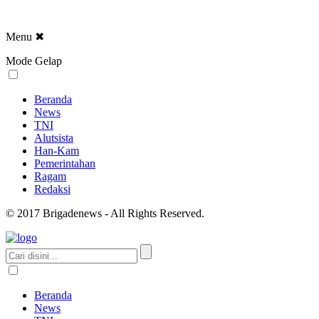
Menu
✖
Mode Gelap
Beranda
News
TNI
Alutsista
Han-Kam
Pemerintahan
Ragam
Redaksi
© 2017 Brigadenews - All Rights Reserved.
Beranda
News