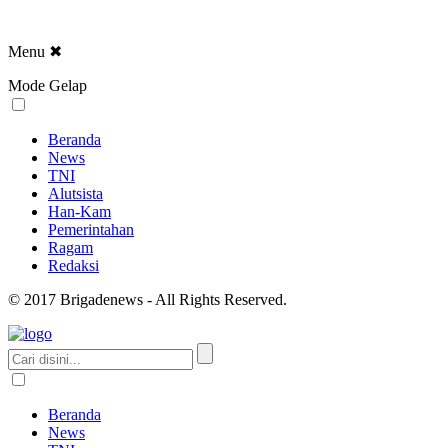
Menu
✖
Mode Gelap
Beranda
News
TNI
Alutsista
Han-Kam
Pemerintahan
Ragam
Redaksi
© 2017 Brigadenews - All Rights Reserved.
Beranda
News