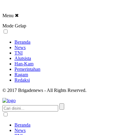
Menu
✖
Mode Gelap
Beranda
News
TNI
Alutsista
Han-Kam
Pemerintahan
Ragam
Redaksi
© 2017 Brigadenews - All Rights Reserved.
Beranda
News