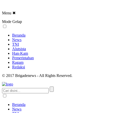
Menu
✖
Mode Gelap
Beranda
News
TNI
Alutsista
Han-Kam
Pemerintahan
Ragam
Redaksi
© 2017 Brigadenews - All Rights Reserved.
Beranda
News