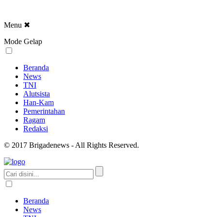
Menu
✖
Mode Gelap
Beranda
News
TNI
Alutsista
Han-Kam
Pemerintahan
Ragam
Redaksi
© 2017 Brigadenews - All Rights Reserved.
Beranda
News