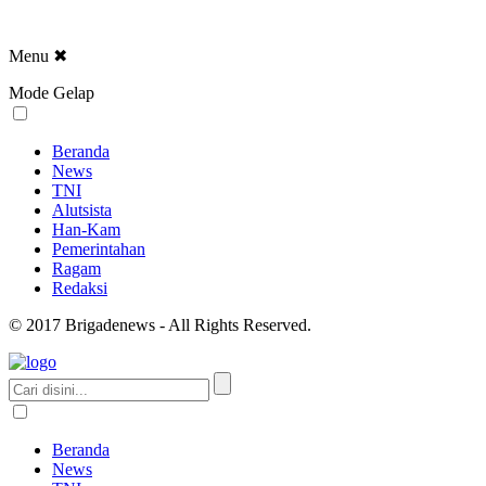
Menu
✖
Mode Gelap
Beranda
News
TNI
Alutsista
Han-Kam
Pemerintahan
Ragam
Redaksi
© 2017 Brigadenews - All Rights Reserved.
Beranda
News